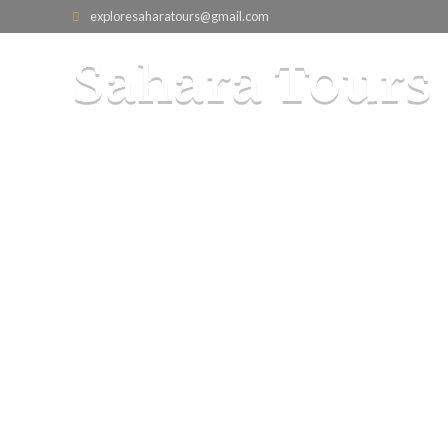
exploresaharatours@gmail.com
De Marrakech a 