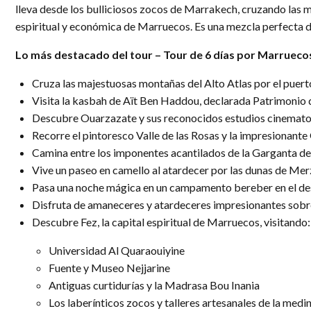
lleva desde los bulliciosos zocos de Marrakech, cruzando las mo
espiritual y económica de Marruecos. Es una mezcla perfecta de
Lo más destacado del tour – Tour de 6 días por Marrueco
Cruza las majestuosas montañas del Alto Atlas por el puert
Visita la kasbah de Aït Ben Haddou, declarada Patrimonio 
Descubre Ouarzazate y sus reconocidos estudios cinematog
Recorre el pintoresco Valle de las Rosas y la impresionant
Camina entre los imponentes acantilados de la Garganta del
Vive un paseo en camello al atardecer por las dunas de Mer
Pasa una noche mágica en un campamento bereber en el desi
Disfruta de amaneceres y atardeceres impresionantes sobre
Descubre Fez, la capital espiritual de Marruecos, visitando:
Universidad Al Quaraouiyine
Fuente y Museo Nejjarine
Antiguas curtidurías y la Madrasa Bou Inania
Los laberínticos zocos y talleres artesanales de la medi