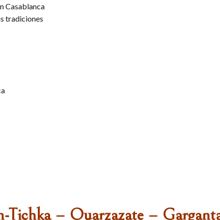
 en Casablanca
s tradiciones
ca
-n-Tichka – Ouarzazate – Gargant