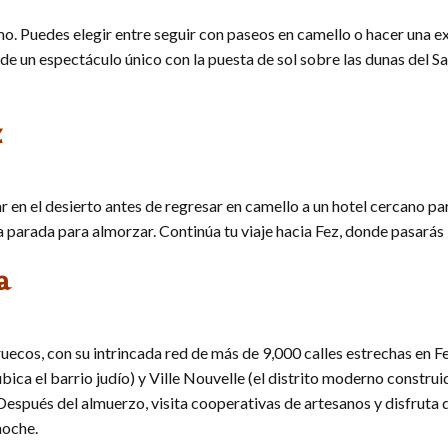
mo. Puedes elegir entre seguir con paseos en camello o hacer una ex
de un espectáculo único con la puesta de sol sobre las dunas del S
z
n el desierto antes de regresar en camello a un hotel cercano par
 parada para almorzar. Continúa tu viaje hacia Fez, donde pasarás l
a
ecos, con su intrincada red de más de 9,000 calles estrechas en F
ca el barrio judío) y Ville Nouvelle (el distrito moderno construi
Después del almuerzo, visita cooperativas de artesanos y disfruta 
noche.