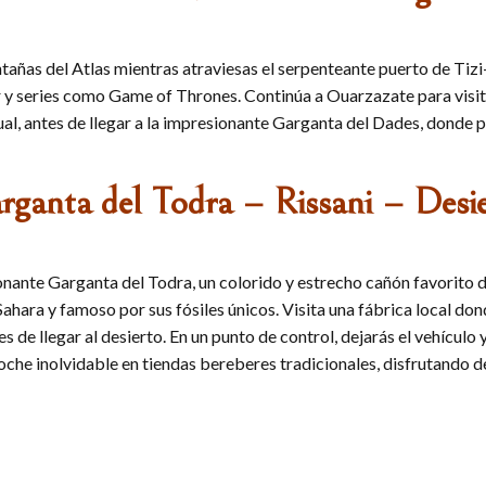
tañas del Atlas mientras atraviesas el serpenteante puerto de Tiz
series como Game of Thrones. Continúa a Ouarzazate para visitar 
anual, antes de llegar a la impresionante Garganta del Dades, dond
rganta del Todra – Rissani – Desi
onante Garganta del Todra, un colorido y estrecho cañón favorito de
 Sahara y famoso por sus fósiles únicos. Visita una fábrica local do
es de llegar al desierto. En un punto de control, dejarás el vehícul
he inolvidable en tiendas bereberes tradicionales, disfrutando de