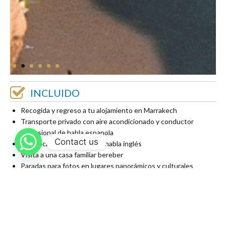
INCLUIDO
Recogida y regreso a tu alojamiento en Marrakech
Transporte privado con aire acondicionado y conductor
profesional de habla espanola
Contact us
Guía local de montaña que habla inglés
Visita a una casa familiar bereber
Paradas para fotos en lugares panorámicos y culturales
NO INCLUIDO
Entradas a los sitios turísticos
Almuerzo y bebidas