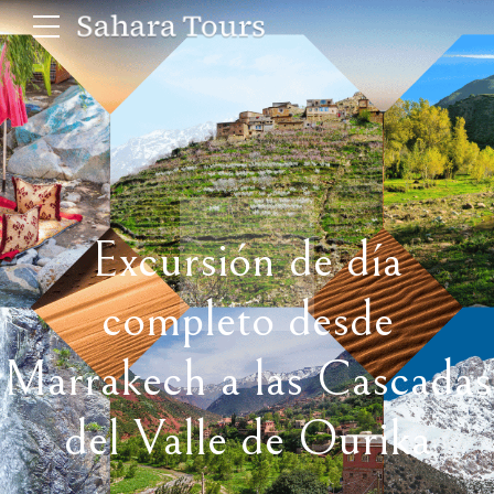
Excursión de día
completo desde
Marrakech a las Cascadas
del Valle de Ourika