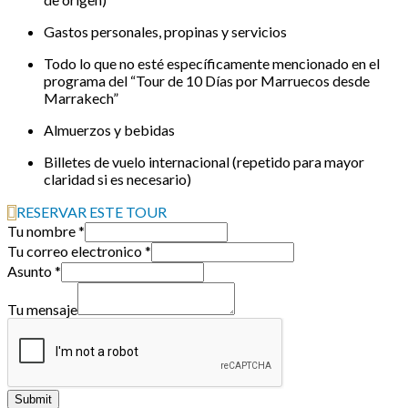
Gastos personales, propinas y servicios
Todo lo que no esté específicamente mencionado en el
programa del “Tour de 10 Días por Marruecos desde
Marrakech”
Almuerzos y bebidas
Billetes de vuelo internacional (repetido para mayor
claridad si es necesario)
RESERVAR ESTE TOUR
Tu nombre
*
Tu correo electronico
*
electronico
Asunto
*
Tu
Tu
Tu mensaje
Submit