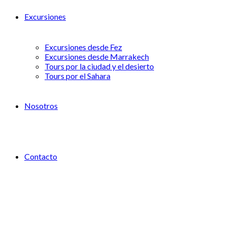
Excursiones
Excursiones desde Fez
Excursiones desde Marrakech
Tours por la ciudad y el desierto
Tours por el Sahara
Nosotros
Contacto
Tour de 7 días desde Marrakech a
Chefchaouen y Fez pasando por el desierto