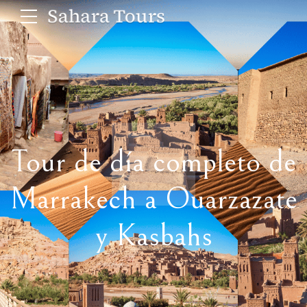
Tour de día completo de
Marrakech a Ouarzazate
y Kasbahs