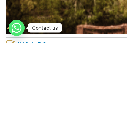
Contact us
INCLUIDO
Recogida y regreso a tu alojamiento en Marrakech
Transporte privado con aire acondicionado y conductor
profesional de habla espanola
Guía local de habla inglesa
Paradas para tomar fotos en sitios panorámicos y culturales
NO INCLUIDO
Entradas a monumentos y atracciones
Almuerzo y bebidas
Gastos personales
Propinas y gratificaciones
Vuelos hacia/desde Marruecos